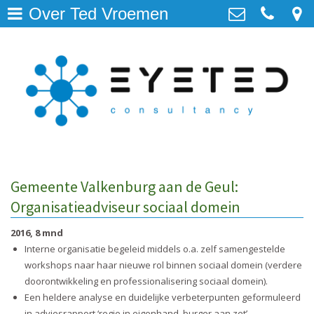
Over Ted Vroemen
EYETED-methodiek
>
EYETED Consultancy
Lage Kanaaldijk 1A-02, 6212 AE
Werkwijze
>
Maastricht
06-213 563 00
Over Ted Vroemen
>
info@tedvroemen.nl
Contact
>
Gemeente Valkenburg aan de Geul:
Organisatieadviseur sociaal domein
2016, 8 mnd
Interne organisatie begeleid middels o.a. zelf samengestelde
workshops naar haar nieuwe rol binnen sociaal domein (verdere
doorontwikkeling en professionalisering sociaal domein).
Een heldere analyse en duidelijke verbeterpunten geformuleerd
in adviesrapport ‘regie in eigenhand, burger aan zet’.