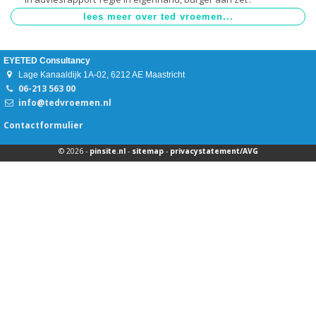
EYETED Consultancy
Lage Kanaaldijk 1A-02, 6212 AE Maastricht
06-213 563 00
info@tedvroemen.nl
Contactformulier
© 2026 -
pinsite.nl
-
sitemap
-
privacystatement/AVG